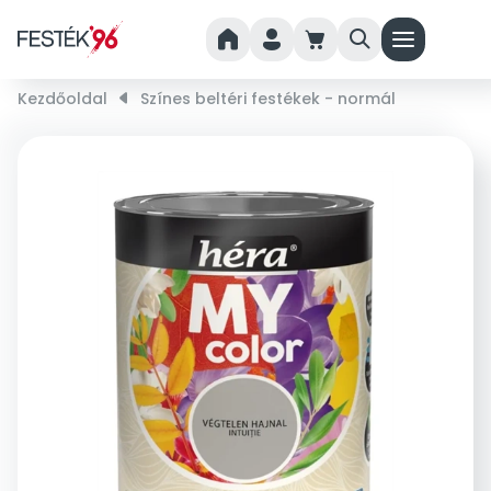
home
person
cart
search
menu
Kezdőoldal
right_small
Színes beltéri festékek - normál