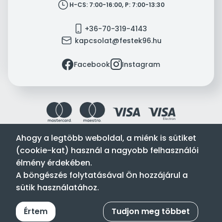
clock
H-CS: 7:00-16:00, P: 7:00-13:30
mobile
+36-70-319-4143
mail
kapcsolat@festek96.hu
facebook
instagram
Facebook
Instagram
Ahogy a legtöbb weboldal, a miénk is sütiket
(cookie-kat) használ a nagyobb felhasználói
Festék’96 Kft. © 1996-2024. Minden jog fenntartva.
élmény érdekében.
Tervezte és készítette:
Vision-Software, az Octopus 8 ERP
A böngészés folytatásával Ön hozzájárul a
forgalmazója
.
sütik használatához.
Értem
Tudjon meg többet