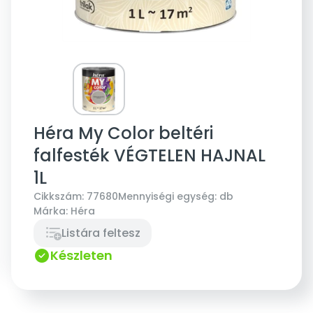
Héra My Color beltéri
falfesték VÉGTELEN HAJNAL
1L
Cikkszám:
77680
Mennyiségi egység:
db
Márka:
Héra
Listára feltesz
Készleten