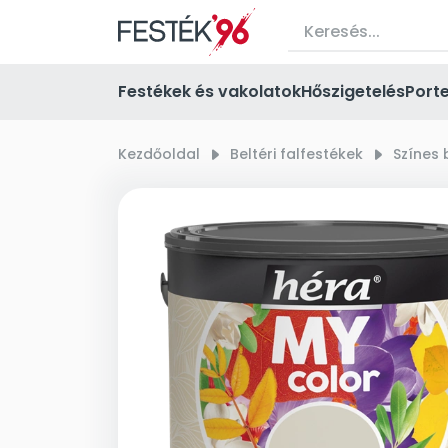
Festékek és vakolatok
Hőszigetelés
Port
Kezdőoldal
right_small
Beltéri falfestékek
right_small
Színes 