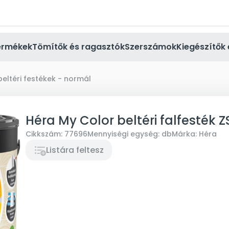
ermékek
Tömítők és ragasztók
Szerszámok
Kiegészítők 
beltéri festékek - normál
Héra My Color beltéri falfesték 
Cikkszám:
77696
Mennyiségi egység:
db
Márka:
Héra
Listára feltesz