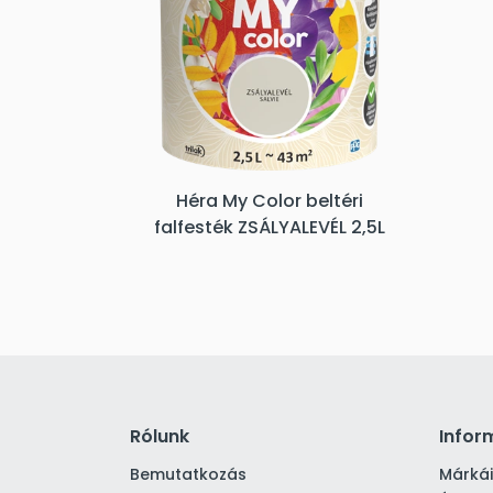
Héra My Color beltéri
falfesték ZSÁLYALEVÉL 2,5L
Rólunk
Infor
Bemutatkozás
Márká