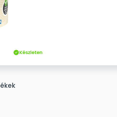
Készleten
mékek