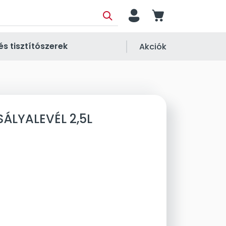
person
cart
és tisztítószerek
Akciók
ZSÁLYALEVÉL 2,5L