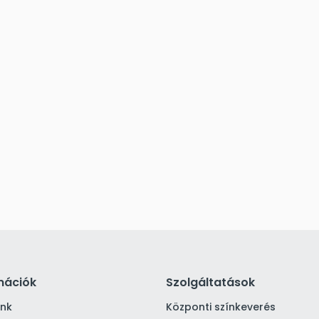
mációk
Szolgáltatások
ink
Központi színkeverés