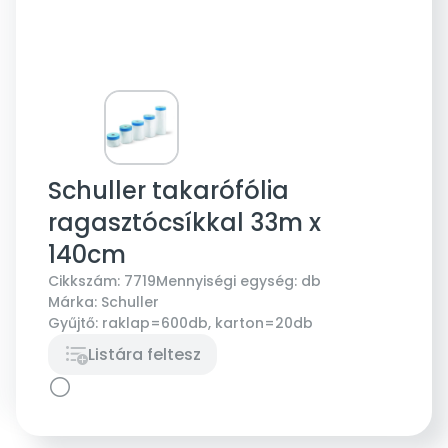
Schuller takarófólia
ragasztócsíkkal 33m x
140cm
Cikkszám:
7719
Mennyiségi egység:
db
Márka:
Schuller
Gyűjtő:
raklap=600db, karton=20db
Listára feltesz