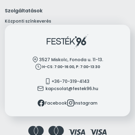
Szolgáltatások
Központi színkeverés
location
3527 Miskolc, Fonoda u. 11-13.
clock
H-CS: 7:00-16:00, P: 7:00-13:30
mobile
+36-70-319-4143
mail
kapcsolat@festek96.hu
facebook
instagram
Facebook
Instagram