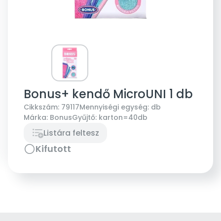
Bonus+ kendő MicroUNI 1 db
Cikkszám:
79117
Mennyiségi egység:
db
Márka:
Bonus
Gyűjtő:
karton=40db
Listára feltesz
Kifutott