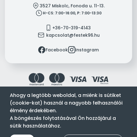
location
3527 Miskolc, Fonoda u. 11-13.
clock
H-CS: 7:00-16:00, P: 7:00-13:30
mobile
+36-70-319-4143
mail
kapcsolat@festek96.hu
facebook
instagram
Facebook
Instagram
Ahogy a legtöbb weboldal, a miénk is sütiket
(cookie-kat) használ a nagyobb felhasználói
Festék’96 Kft. © 1996-2024. Minden jog fenntartva.
élmény érdekében.
Tervezte és készítette:
Vision-Software, az Octopus 8 ERP
A böngészés folytatásával Ön hozzájárul a
forgalmazója
.
sütik használatához.