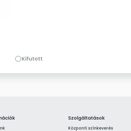
Kifutott
mációk
Szolgáltatások
ink
Központi színkeverés