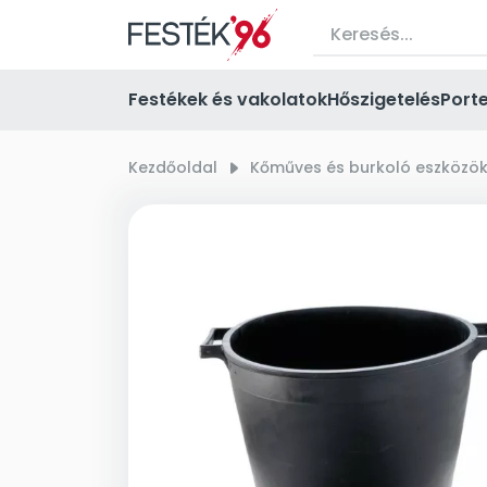
Festékek és vakolatok
Hőszigetelés
Port
Kezdőoldal
right_small
Kőműves és burkoló eszközö