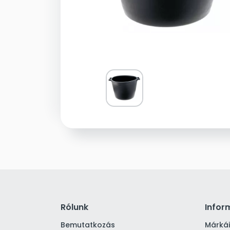
Rólunk
Infor
Bemutatkozás
Márká