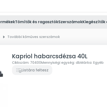
ermékek
Tömítők és ragasztók
Szerszámok
Kiegészítők 
k
right_small
További kőműves szerszámok
Kapriol habarcsdézsa 40L
Cikkszám:
70400
Mennyiségi egység:
db
Márka:
Egyéb
Listára feltesz