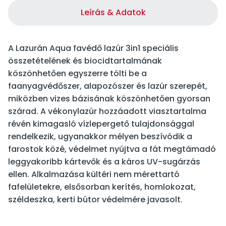
Leírás & Adatok
A Lazurán Aqua favédő lazúr 3in1 speciális
összetételének és biocidtartalmának
köszönhetően egyszerre tölti be a
faanyagvédőszer, alapozószer és lazúr szerepét,
miközben vizes bázisának köszönhetően gyorsan
szárad. A vékonylazúr hozzáadott viasztartalma
révén kimagasló vízlepergető tulajdonsággal
rendelkezik, ugyanakkor mélyen beszívódik a
farostok közé, védelmet nyújtva a fát megtámadó
leggyakoribb kártevők és a káros UV-sugárzás
ellen. Alkalmazása kültéri nem mérettartó
fafelületekre, elsősorban kerítés, homlokozat,
széldeszka, kerti bútor védelmére javasolt.