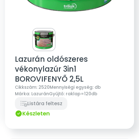
Lazurán oldószeres
vékonylazúr 3in1
BOROVIFENYŐ 2,5L
Cikkszám:
2520
Mennyiségi egység:
db
Márka:
Lazurán
Gyűjtő:
raklap=120db
Listára feltesz
Készleten