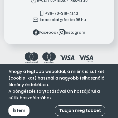
clock
H-CS: 7:00-16:00, P: 7:00-13:30
mobile
+36-70-319-4143
mail
kapcsolat@festek96.hu
facebook
instagram
Facebook
Instagram
Ahogy a legtöbb weboldal, a miénk is sütiket
(cookie-kat) használ a nagyobb felhasználói
Festék’96 Kft. © 1996-2024. Minden jog fenntartva.
élmény érdekében.
Tervezte és készítette:
Vision-Software, az Octopus 8 ERP
A böngészés folytatásával Ön hozzájárul a
forgalmazója
.
sütik használatához.
Értem
Tudjon meg többet