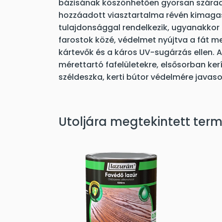
bázisának köszönhetően gyorsan szárad
hozzáadott viasztartalma révén kimagas
tulajdonsággal rendelkezik, ugyanakkor
farostok közé, védelmet nyújtva a fát
kártevők és a káros UV-sugárzás ellen. 
mérettartó fafelületekre, elsősorban ker
széldeszka, kerti bútor védelmére javasol
Utoljára megtekintett ter