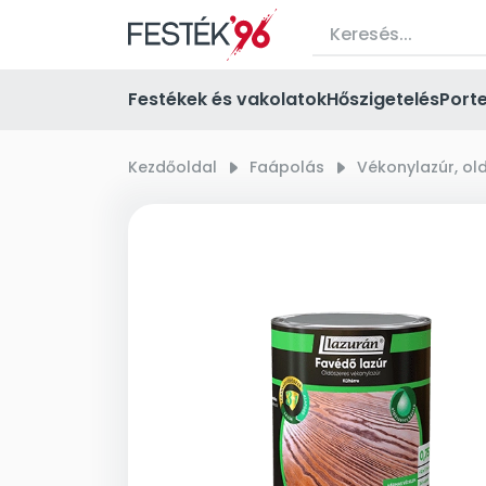
Festékek és vakolatok
Hőszigetelés
Port
Kezdőoldal
right_small
Faápolás
right_small
Vékonylazúr, ol