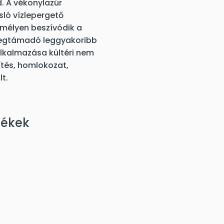
. A vékonylazúr
ló vízlepergető
 mélyen beszívódik a
 megtámadó leggyakoribb
Alkalmazása kültéri nem
ítés, homlokozat,
t.
mékek