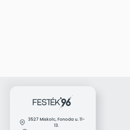
3527 Miskolc, Fonoda u. 11-
location
13.