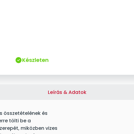
Készleten
Leírás & Adatok
is összetételének és
re tölti be a
zerepét, miközben vizes