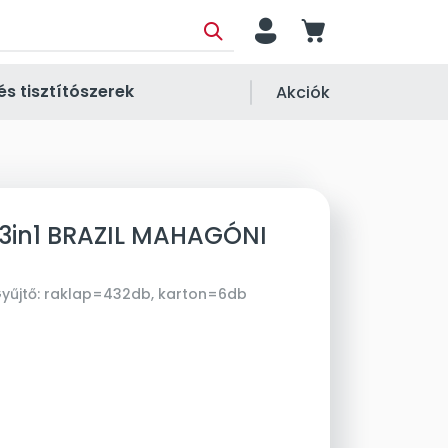
person
cart
és tisztítószerek
Akciók
 3in1 BRAZIL MAHAGÓNI
yűjtő:
raklap=432db, karton=6db