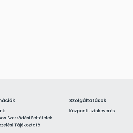
mációk
Szolgáltatások
ink
Központi színkeverés
nos Szerződési Feltételek
zelési Tájékoztató