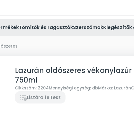
ermékek
Tömítők és ragasztók
Szerszámok
Kiegészítők 
dószeres
Lazurán oldószeres vékonylazúr
750ml
Cikkszám:
2204
Mennyiségi egység:
db
Márka:
Lazurán
G
Listára feltesz