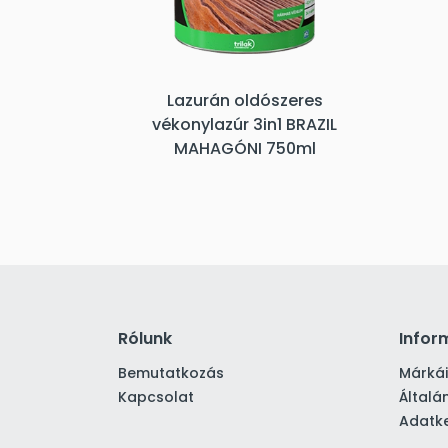
Lazurán oldószeres
vékonylazúr 3in1 BRAZIL
MAHAGÓNI 750ml
Rólunk
Infor
Bemutatkozás
Márká
Kapcsolat
Általá
Adatke