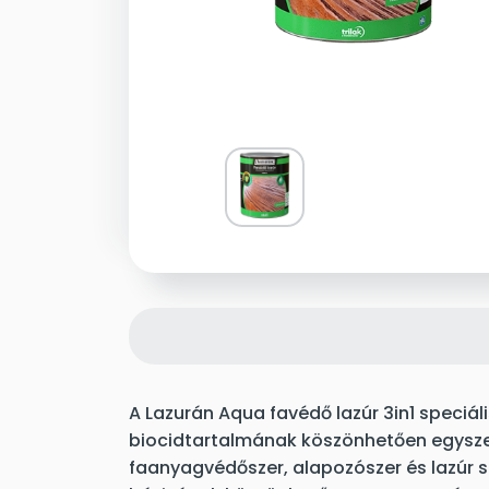
A Lazurán Aqua favédő lazúr 3in1 speciál
biocidtartalmának köszönhetően egyszer
faanyagvédőszer, alapozószer és lazúr s