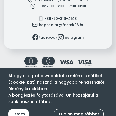
clock
H-CS: 7:00-16:00, P: 7:00-13:30
mobile
+36-70-319-4143
mail
kapcsolat@festek96.hu
facebook
instagram
Facebook
Instagram
Ahogy a legtöbb weboldal, a miénk is sütiket
(cookie-kat) használ a nagyobb felhasználói
Festék’96 Kft. © 1996-2024. Minden jog fenntartva.
élmény érdekében.
Tervezte és készítette:
Vision-Software, az Octopus 8 ERP
A böngészés folytatásával Ön hozzájárul a
forgalmazója
.
sütik használatához.
Értem
Tudjon meg többet