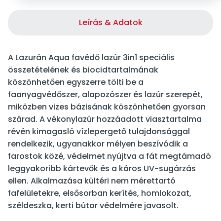
Leírás & Adatok
A Lazurán Aqua favédő lazúr 3in1 speciális
összetételének és biocidtartalmának
köszönhetően egyszerre tölti be a
faanyagvédőszer, alapozószer és lazúr szerepét,
miközben vizes bázisának köszönhetően gyorsan
szárad. A vékonylazúr hozzáadott viasztartalma
révén kimagasló vízlepergető tulajdonsággal
rendelkezik, ugyanakkor mélyen beszívódik a
farostok közé, védelmet nyújtva a fát megtámadó
leggyakoribb kártevők és a káros UV-sugárzás
ellen. Alkalmazása kültéri nem mérettartó
fafelületekre, elsősorban kerítés, homlokozat,
széldeszka, kerti bútor védelmére javasolt.