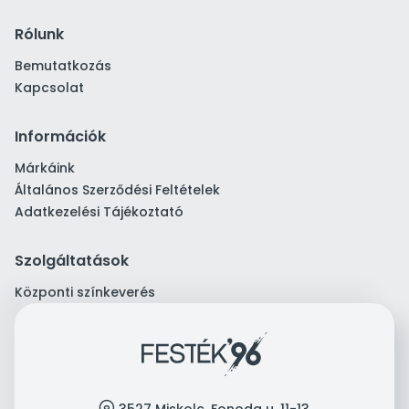
Rólunk
Bemutatkozás
Kapcsolat
Információk
Márkáink
Általános Szerződési Feltételek
Adatkezelési Tájékoztató
Szolgáltatások
Központi színkeverés
location
3527 Miskolc, Fonoda u. 11-13.