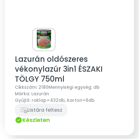
Lazurán oldószeres
vékonylazúr 3in1 ÉSZAKI
TÖLGY 750ml
Cikkszám:
2180
Mennyiségi egység:
db
Márka:
Lazurán
Gyűjtő:
raklap=432db, karton=6db
Listára feltesz
Készleten