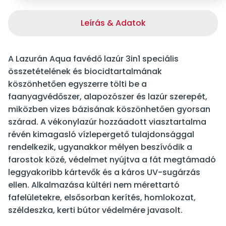
Leírás & Adatok
A Lazurán Aqua favédő lazúr 3in1 speciális
összetételének és biocidtartalmának
köszönhetően egyszerre tölti be a
faanyagvédőszer, alapozószer és lazúr szerepét,
miközben vizes bázisának köszönhetően gyorsan
szárad. A vékonylazúr hozzáadott viasztartalma
révén kimagasló vízlepergető tulajdonsággal
rendelkezik, ugyanakkor mélyen beszívódik a
farostok közé, védelmet nyújtva a fát megtámadó
leggyakoribb kártevők és a káros UV-sugárzás
ellen. Alkalmazása kültéri nem mérettartó
fafelületekre, elsősorban kerítés, homlokozat,
széldeszka, kerti bútor védelmére javasolt.