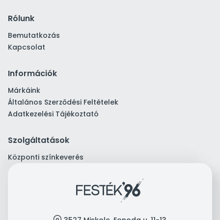
Rólunk
Bemutatkozás
Kapcsolat
Információk
Márkáink
Általános Szerződési Feltételek
Adatkezelési Tájékoztató
Szolgáltatások
Központi színkeverés
location
3527 Miskolc, Fonoda u. 11-13.