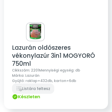
Lazurán oldószeres
vékonylazúr 3in1 MOGYORÓ
750ml
Cikkszám:
2201
Mennyiségi egység:
db
Márka:
Lazurán
Gyűjtő:
raklap=432db, karton=6db
Listára feltesz
Készleten