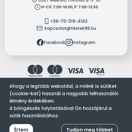
clock
H-CS: 7:00-16:00, P: 7:00-13:30
mobile
+36-70-319-4143
mail
kapcsolat@festek96.hu
facebook
instagram
Facebook
Instagram
Ahogy a legtöbb weboldal, a miénk is sütiket
(cookie-kat) használ a nagyobb felhasználói
Festék’96 Kft. © 1996-2024. Minden jog fenntartva.
élmény érdekében.
Tervezte és készítette:
Vision-Software, az Octopus 8 ERP
A böngészés folytatásával Ön hozzájárul a
forgalmazója
.
sütik használatához.
Értem
Tudjon meg többet