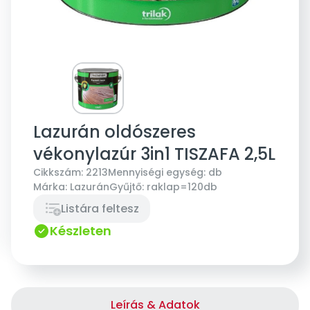
Lazurán oldószeres
vékonylazúr 3in1 TISZAFA 2,5L
Cikkszám:
2213
Mennyiségi egység:
db
Márka:
Lazurán
Gyűjtő:
raklap=120db
Listára feltesz
Készleten
Leírás & Adatok