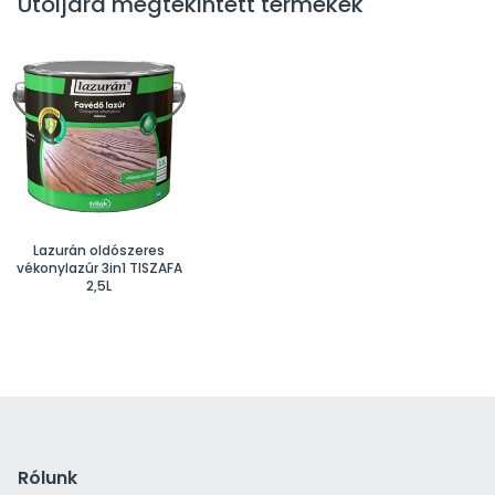
Utoljára megtekintett termékek
Lazurán oldószeres
vékonylazúr 3in1 TISZAFA
2,5L
Rólunk