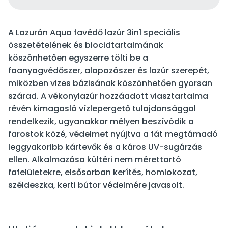
A Lazurán Aqua favédő lazúr 3in1 speciális
összetételének és biocidtartalmának
köszönhetően egyszerre tölti be a
faanyagvédőszer, alapozószer és lazúr szerepét,
miközben vizes bázisának köszönhetően gyorsan
szárad. A vékonylazúr hozzáadott viasztartalma
révén kimagasló vízlepergető tulajdonsággal
rendelkezik, ugyanakkor mélyen beszívódik a
farostok közé, védelmet nyújtva a fát megtámadó
leggyakoribb kártevők és a káros UV-sugárzás
ellen. Alkalmazása kültéri nem mérettartó
fafelületekre, elsősorban kerítés, homlokozat,
széldeszka, kerti bútor védelmére javasolt.