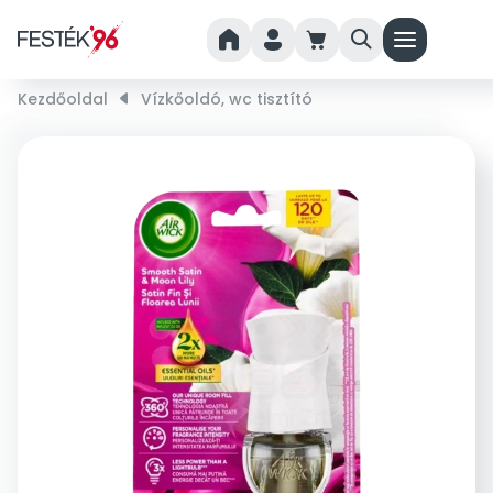
home
person
cart
search
menu
Kezdőoldal
right_small
Vízkőoldó, wc tisztító