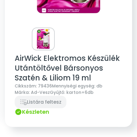
AirWick Elektromos Készülék
Utántöltővel Bársonyos
Szatén & Liliom 19 ml
Cikkszám:
79436
Mennyiségi egység:
db
Márka:
Ad-Vesz
Gyűjtő:
karton=6db
Listára feltesz
Készleten