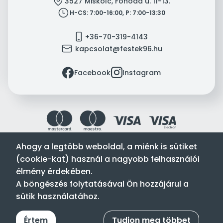
location
3527 Miskolc, Fonoda u. 11-13.
clock
H-CS: 7:00-16:00, P: 7:00-13:30
mobile
+36-70-319-4143
mail
kapcsolat@festek96.hu
facebook
instagram
Facebook
Instagram
Ahogy a legtöbb weboldal, a miénk is sütiket
(cookie-kat) használ a nagyobb felhasználói
Festék’96 Kft. © 1996-2024. Minden jog fenntartva.
élmény érdekében.
Tervezte és készítette:
Vision-Software, az Octopus 8 ERP
A böngészés folytatásával Ön hozzájárul a
forgalmazója
.
sütik használatához.
Értem
Tudjon meg többet