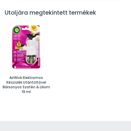
Utoljára megtekintett termékek
AirWick Elektromos
Készülék Utántöltővel
Bársonyos Szatén & Liliom
19 ml