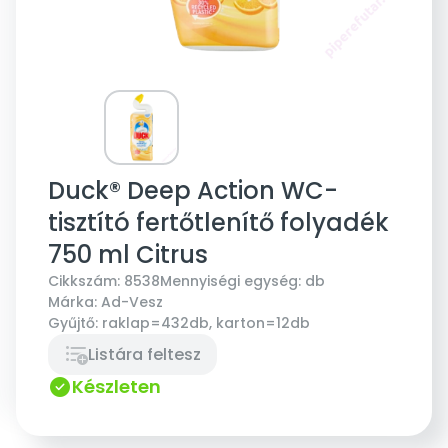
Duck® Deep Action WC-
tisztító fertőtlenítő folyadék
750 ml Citrus
Cikkszám:
8538
Mennyiségi egység:
db
Márka:
Ad-Vesz
Gyűjtő:
raklap=432db, karton=12db
Listára feltesz
Készleten