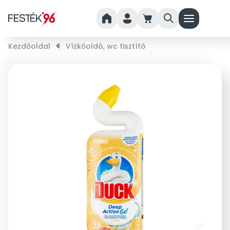
home
person
cart
search
menu
Kezdőoldal
right_small
Vízkőoldó, wc tisztító