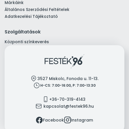
Márkáink
Általános Szerződési Feltételek
Adatkezelési Tájékoztató
Szolgáltatások
Központi színkeverés
location
3527 Miskolc, Fonoda u. 11-13.
clock
H-CS: 7:00-16:00, P: 7:00-13:30
mobile
+36-70-319-4143
mail
kapcsolat@festek96.hu
facebook
instagram
Facebook
Instagram