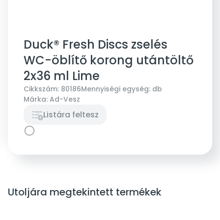
Duck® Fresh Discs zselés
WC-öblítő korong utántöltő
2x36 ml Lime
Cikkszám:
80186
Mennyiségi egység:
db
Márka:
Ad-Vesz
Listára feltesz
Utoljára megtekintett termékek