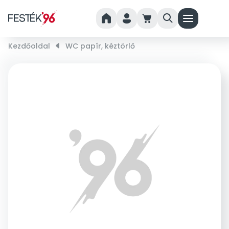
home
person
cart
search
menu
Kezdőoldal
right_small
WC papír, kéztörlő