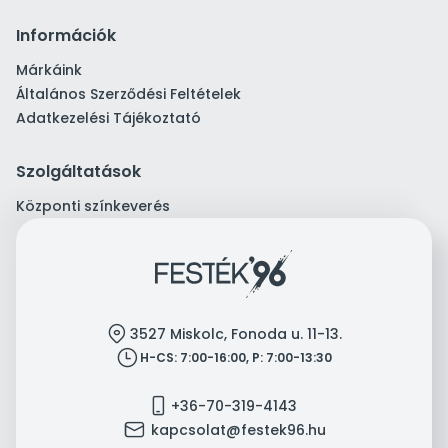
Információk
Márkáink
Általános Szerződési Feltételek
Adatkezelési Tájékoztató
Szolgáltatások
Központi színkeverés
location
3527 Miskolc, Fonoda u. 11-13.
clock
H-CS: 7:00-16:00, P: 7:00-13:30
mobile
+36-70-319-4143
mail
kapcsolat@festek96.hu