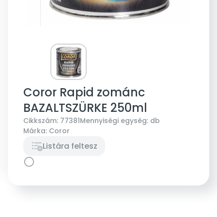
Coror Rapid zománc
BAZALTSZÜRKE 250ml
Cikkszám:
77381
Mennyiségi egység:
db
Márka:
Coror
Listára feltesz