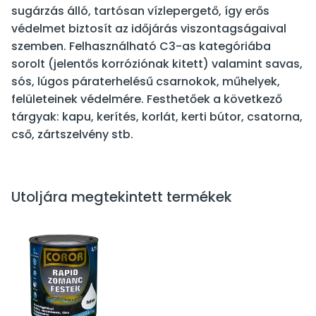
sugárzás álló, tartósan vízlepergető, így erős
védelmet biztosít az időjárás viszontagságaival
szemben. Felhasználható C3-as kategóriába
sorolt (jelentős korróziónak kitett) valamint savas,
sós, lúgos páraterhelésű csarnokok, műhelyek,
felületeinek védelmére. Festhetőek a következő
tárgyak: kapu, kerítés, korlát, kerti bútor, csatorna,
cső, zártszelvény stb.
Utoljára megtekintett termékek