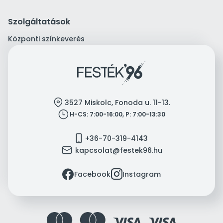
Szolgáltatások
Központi színkeverés
location
3527 Miskolc, Fonoda u. 11-13.
clock
H-CS: 7:00-16:00, P: 7:00-13:30
mobile
+36-70-319-4143
mail
kapcsolat@festek96.hu
facebook
instagram
Facebook
Instagram