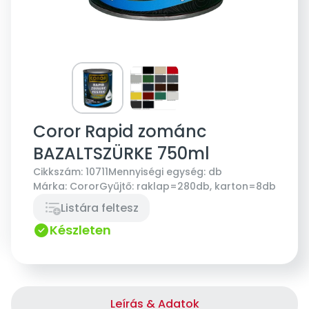
Coror Rapid zománc
BAZALTSZÜRKE 750ml
Cikkszám:
10711
Mennyiségi egység:
db
Márka:
Coror
Gyűjtő:
raklap=280db, karton=8db
Listára feltesz
Készleten
Leírás & Adatok