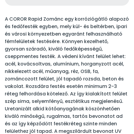
A COROR Rapid Zománc egy korróziógátló alapozó
és fedőfesték egyben, mely kül- és beltérben, ipari
és városi környezetben egyaránt felhasználható
fémfelületek festésére. Könnyen kezelhető,
gyorsan száradó, kiváló fedőképességű,
cseppmentes festék. A védeni kívánt felület lehet:
acél, kovácsoltvas, alumínium, horganyzott acél,
nikkelezett acél, műanyag, réz, OSB, fa,
zománcozott felület, jól tapadó rozsda, beton és
vakolat. Rozsdára festés esetén minimum 2-3
réteg felhordása kötelező. Az így kialakított felület
szép sima, selyemfényű, esztétikus megjelenésű.
Uretanizált alkid kötőanyagának köszönhetően
kiváló minőségű, rugalmas, tartós bevonatot ad
és az így képződött festékréteg szinte minden
felülethez jól tapad. A megszilárdult bevonat UV