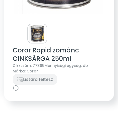
Coror Rapid zománc
CINKSÁRGA 250ml
Cikkszám:
77385
Mennyiségi egység:
db
Márka:
Coror
Listára feltesz