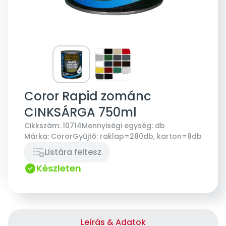
Coror Rapid zománc
CINKSÁRGA 750ml
Cikkszám:
10714
Mennyiségi egység:
db
Márka:
Coror
Gyűjtő:
raklap=280db, karton=8db
Listára feltesz
Készleten
Leírás & Adatok