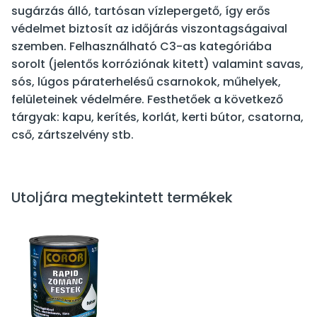
sugárzás álló, tartósan vízlepergető, így erős
védelmet biztosít az időjárás viszontagságaival
szemben. Felhasználható C3-as kategóriába
sorolt (jelentős korróziónak kitett) valamint savas,
sós, lúgos páraterhelésű csarnokok, műhelyek,
felületeinek védelmére. Festhetőek a következő
tárgyak: kapu, kerítés, korlát, kerti bútor, csatorna,
cső, zártszelvény stb.
Utoljára megtekintett termékek