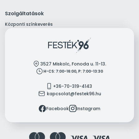
Szolgáltatások
Központi színkeverés
location
3527 Miskolc, Fonoda u. 11-13.
clock
H-CS: 7:00-16:00, P: 7:00-13:30
mobile
+36-70-319-4143
mail
kapcsolat@festek96.hu
facebook
instagram
Facebook
Instagram