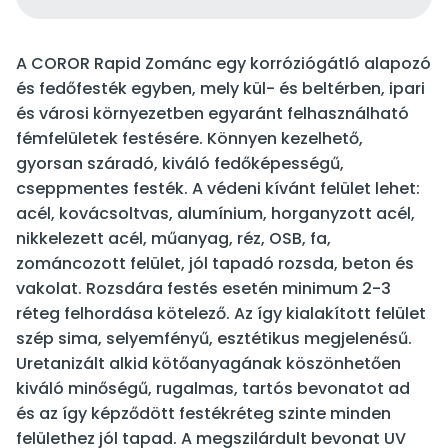
A COROR Rapid Zománc egy korróziógátló alapozó
és fedőfesték egyben, mely kül- és beltérben, ipari
és városi környezetben egyaránt felhasználható
fémfelületek festésére. Könnyen kezelhető,
gyorsan száradó, kiváló fedőképességű,
cseppmentes festék. A védeni kívánt felület lehet:
acél, kovácsoltvas, alumínium, horganyzott acél,
nikkelezett acél, műanyag, réz, OSB, fa,
zománcozott felület, jól tapadó rozsda, beton és
vakolat. Rozsdára festés esetén minimum 2-3
réteg felhordása kötelező. Az így kialakított felület
szép sima, selyemfényű, esztétikus megjelenésű.
Uretanizált alkid kötőanyagának köszönhetően
kiváló minőségű, rugalmas, tartós bevonatot ad
és az így képződött festékréteg szinte minden
felülethez jól tapad. A megszilárdult bevonat UV