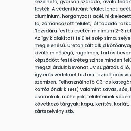
kezelhető, gyorsan száradó, kiváló fe
festék. A védeni kívánt felület lehet: acé
alumínium, horganyzott acél, nikkelezett
fa, zománcozott felület, jól tapadó rozs
Rozsdára festés esetén minimum 2-3 rét
Az így kialakított felület szép sima, sel
megjelenésű. Uretanizált alkid kötőan
kiváló minőségű, rugalmas, tartós bevon
képződött festékréteg szinte minden felü
megszilárdult bevonat UV sugárzás álló,
így erős védelmet biztosít az időjárás v
szemben. Felhasználható C3-as kategóri
korróziónak kitett) valamint savas, sós,
csarnokok, műhelyek, felületeinek védel
következő tárgyak: kapu, kerítés, korlát, 
zártszelvény stb.