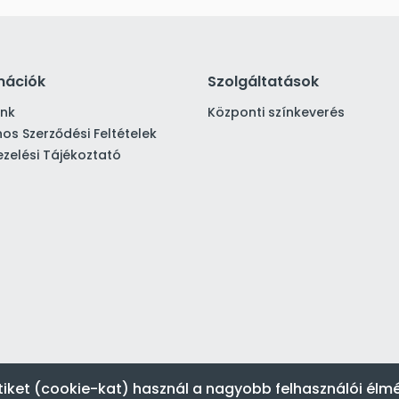
mációk
Szolgáltatások
ink
Központi színkeverés
nos Szerződési Feltételek
zelési Tájékoztató
tiket (cookie-kat) használ a nagyobb felhasználói élm