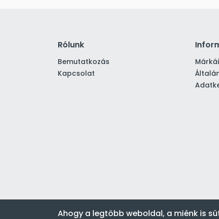
Rólunk
Infor
Bemutatkozás
Márká
Kapcsolat
Általá
Adatke
Ahogy a legtöbb weboldal, a miénk is sü