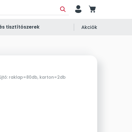
person
cart
és tisztítószerek
Akciók
jtő:
raklap=80db, karton=2db