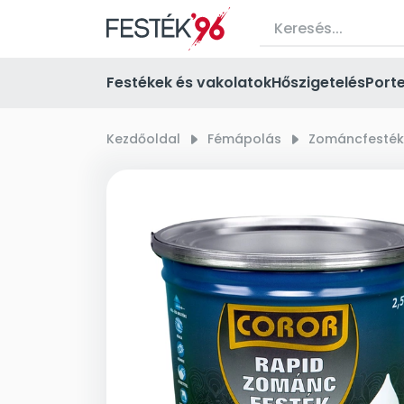
Festékek és vakolatok
Hőszigetelés
Port
Kezdőoldal
right_small
Fémápolás
right_small
Zománcfesték