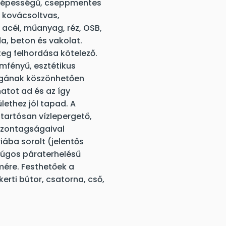
dőképességű, cseppmentes
l, kovácsoltvas,
 acél, műanyag, réz, OSB,
da, beton és vakolat.
eg felhordása kötelező.
yemfényű, esztétikus
yagának köszönhetően
atot ad és az így
lethez jól tapad. A
 tartósan vízlepergető,
iszontagságaival
ába sorolt (jelentős
 lúgos páraterhelésű
mére. Festhetőek a
kerti bútor, csatorna, cső,