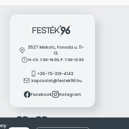
3527 Miskolc, Fonoda u. 11-
location
13.
clock
H-CS: 7:00-16:00, P: 7:00-13:30
mobile
+36-70-319-4143
mail
kapcsolat@festek96.hu
facebook
instagram
Facebook
Instagram
ény