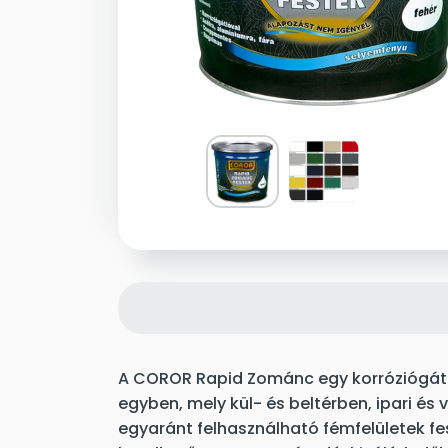
A COROR Rapid Zománc egy korróziógátl
egyben, mely kül- és beltérben, ipari és
egyaránt felhasználható fémfelületek f