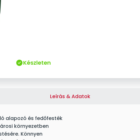
Készleten
Leírás & Adatok
ó alapozó és fedőfesték
 városi környezetben
estésére. Könnyen