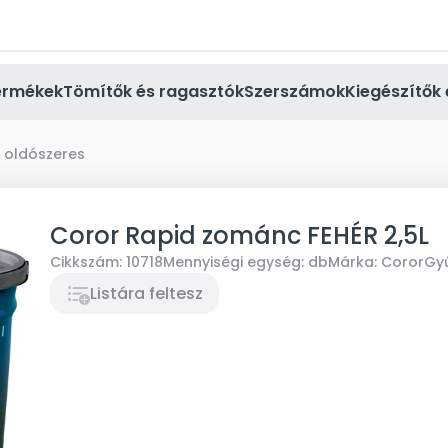
ermékek
Tömítők és ragasztók
Szerszámok
Kiegészítők 
 oldószeres
Coror Rapid zománc FEHÉR 2,5L
Cikkszám:
10718
Mennyiségi egység:
db
Márka:
Coror
Gyű
Listára feltesz