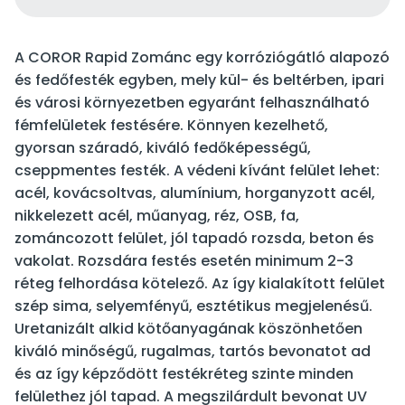
A COROR Rapid Zománc egy korróziógátló alapozó
és fedőfesték egyben, mely kül- és beltérben, ipari
és városi környezetben egyaránt felhasználható
fémfelületek festésére. Könnyen kezelhető,
gyorsan száradó, kiváló fedőképességű,
cseppmentes festék. A védeni kívánt felület lehet:
acél, kovácsoltvas, alumínium, horganyzott acél,
nikkelezett acél, műanyag, réz, OSB, fa,
zománcozott felület, jól tapadó rozsda, beton és
vakolat. Rozsdára festés esetén minimum 2-3
réteg felhordása kötelező. Az így kialakított felület
szép sima, selyemfényű, esztétikus megjelenésű.
Uretanizált alkid kötőanyagának köszönhetően
kiváló minőségű, rugalmas, tartós bevonatot ad
és az így képződött festékréteg szinte minden
felülethez jól tapad. A megszilárdult bevonat UV