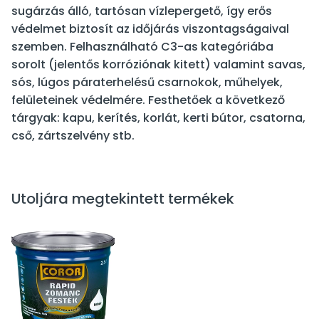
sugárzás álló, tartósan vízlepergető, így erős
védelmet biztosít az időjárás viszontagságaival
szemben. Felhasználható C3-as kategóriába
sorolt (jelentős korróziónak kitett) valamint savas,
sós, lúgos páraterhelésű csarnokok, műhelyek,
felületeinek védelmére. Festhetőek a következő
tárgyak: kapu, kerítés, korlát, kerti bútor, csatorna,
cső, zártszelvény stb.
Utoljára megtekintett termékek