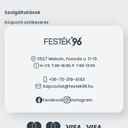
Szolgáltatások
Központi színkeverés
location
3527 Miskolc, Fonoda u. 11-13.
clock
H-CS: 7:00-16:00, P: 7:00-13:30
mobile
+36-70-319-4143
mail
kapcsolat@festek96.hu
facebook
instagram
Facebook
Instagram