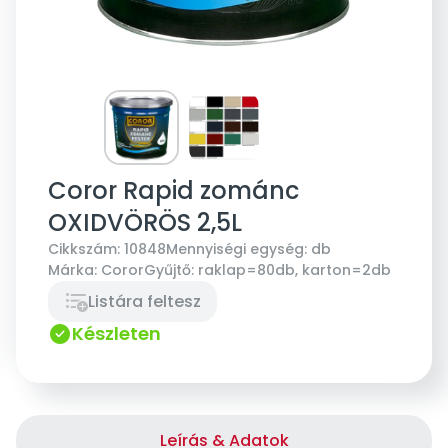
Coror Rapid zománc
OXIDVÖRÖS 2,5L
Cikkszám:
10848
Mennyiségi egység:
db
Márka:
Coror
Gyűjtő:
raklap=80db, karton=2db
Listára feltesz
Készleten
Leírás & Adatok