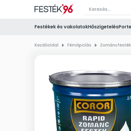
Festékek és vakolatok
Hőszigetelés
Port
Kezdőoldal
right_small
Fémápolás
right_small
Zománcfesték