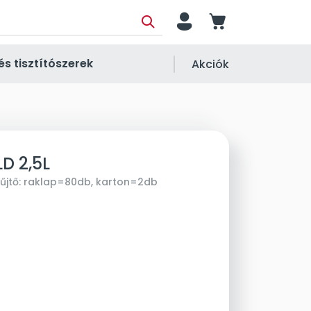
person
cart
és tisztítószerek
Akciók
D 2,5L
űjtő:
raklap=80db, karton=2db