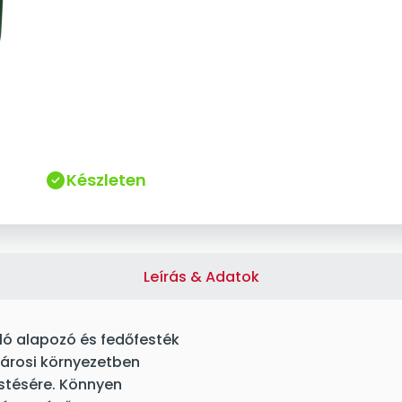
Készleten
Leírás & Adatok
ó alapozó és fedőfesték
 városi környezetben
estésére. Könnyen