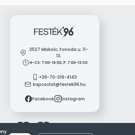
3527 Miskolc, Fonoda u. 11-
location
13.
clock
H-CS: 7:00-16:00, P: 7:00-13:30
mobile
+36-70-319-4143
mail
kapcsolat@festek96.hu
facebook
instagram
Facebook
Instagram
ény