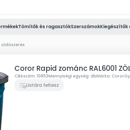
ermékek
Tömítők és ragasztók
Szerszámok
Kiegészítők 
 oldószeres
Coror Rapid zománc RAL6001 ZÖL
Cikkszám:
10853
Mennyiségi egység:
db
Márka:
Coror
Gy
Listára feltesz