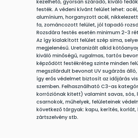
kezelhető, gyorsan száradó, kiváló fe
festék. A védeni kívánt felület lehet: acé
alumínium, horganyzott acél, nikkelezett
fa, zománcozott felület, jól tapadó rozs
Rozsdára festés esetén minimum 2-3 rét
Az így kialakított felület szép sima, sel
megjelenésű. Uretanizált alkid kötőan
kiváló minőségű, rugalmas, tartós bevon
képződött festékréteg szinte minden felü
megszilárdult bevonat UV sugárzás álló,
így erős védelmet biztosít az időjárás v
szemben. Felhasználható C3-as kategóri
korróziónak kitett) valamint savas, sós,
csarnokok, műhelyek, felületeinek védel
következő tárgyak: kapu, kerítés, korlát, 
zártszelvény stb.