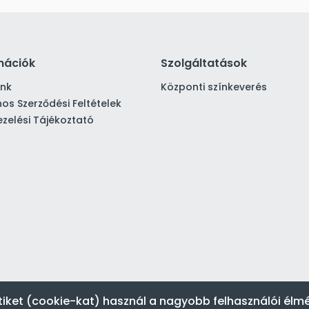
mációk
Szolgáltatások
ink
Központi színkeverés
nos Szerződési Feltételek
zelési Tájékoztató
tiket (cookie-kat) használ a nagyobb felhasználói élm