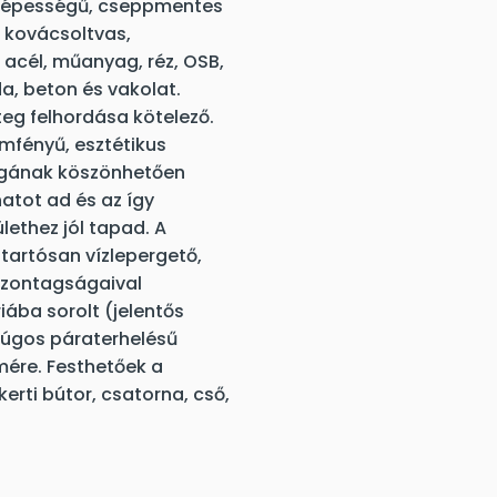
dőképességű, cseppmentes
l, kovácsoltvas,
 acél, műanyag, réz, OSB,
da, beton és vakolat.
eg felhordása kötelező.
yemfényű, esztétikus
yagának köszönhetően
atot ad és az így
lethez jól tapad. A
 tartósan vízlepergető,
iszontagságaival
ába sorolt (jelentős
 lúgos páraterhelésű
mére. Festhetőek a
kerti bútor, csatorna, cső,