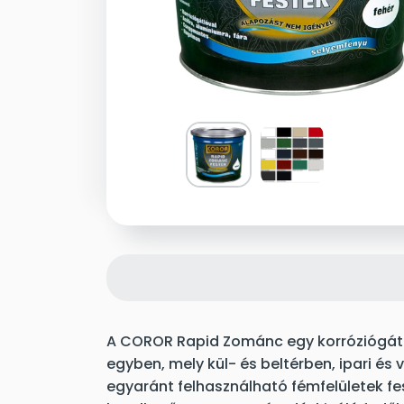
A COROR Rapid Zománc egy korróziógátl
egyben, mely kül- és beltérben, ipari és
egyaránt felhasználható fémfelületek f