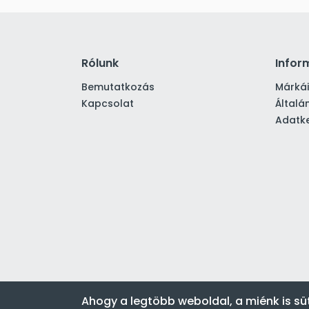
Rólunk
Infor
Bemutatkozás
Márká
Kapcsolat
Általá
Adatke
Ahogy a legtöbb weboldal, a miénk is sü