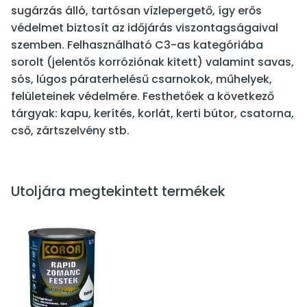
sugárzás álló, tartósan vízlepergető, így erős
védelmet biztosít az időjárás viszontagságaival
szemben. Felhasználható C3-as kategóriába
sorolt (jelentős korróziónak kitett) valamint savas,
sós, lúgos páraterhelésű csarnokok, műhelyek,
felületeinek védelmére. Festhetőek a következő
tárgyak: kapu, kerítés, korlát, kerti bútor, csatorna,
cső, zártszelvény stb.
Utoljára megtekintett termékek