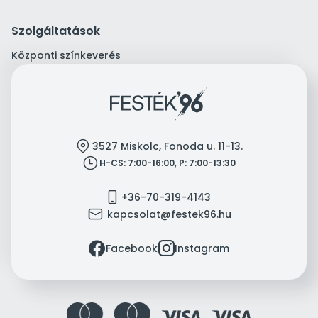
Szolgáltatások
Központi színkeverés
location
3527 Miskolc, Fonoda u. 11-13.
clock
H-CS: 7:00-16:00, P: 7:00-13:30
mobile
+36-70-319-4143
mail
kapcsolat@festek96.hu
facebook
instagram
Facebook
Instagram