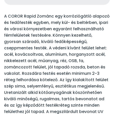
A COROR Rapid Zománc egy korróziógátló alapozó
és fedőfesték egyben, mely kül- és beltérben, ipari
és városi környezetben egyaránt felhasználható
fémfelületek festésére. Könnyen kezelhető,
gyorsan száradó, kiváló fedőképességű,
cseppmentes festék. A védeni kívánt felület lehet:
acél, kovácsoltvas, alumínium, horganyzott acél,
nikkelezett acél, műanyag, réz, OSB, fa,
zománcozott felület, jól tapadó rozsda, beton és
vakolat. Rozsdára festés esetén minimum 2-3
réteg felhordása kötelező. Az így kialakított felület
szép sima, selyemfényű, esztétikus megjelenésű.
Uretanizált alkid kötőanyagának köszönhetően
kiváló minőségű, rugalmas, tartós bevonatot ad
és az így képződött festékréteg szinte minden
felülethez jól tapad. A megszilárdult bevonat UV