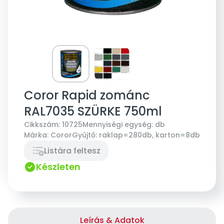
Coror Rapid zománc
RAL7035 SZÜRKE 750ml
Cikkszám:
10725
Mennyiségi egység:
db
Márka:
Coror
Gyűjtő:
raklap=280db, karton=8db
Listára feltesz
Készleten
Leírás & Adatok