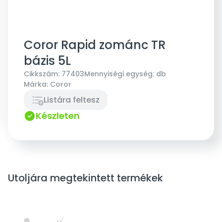
Coror Rapid zománc TR
bázis 5L
Cikkszám:
77403
Mennyiségi egység:
db
Márka:
Coror
Listára feltesz
Készleten
Utoljára megtekintett termékek