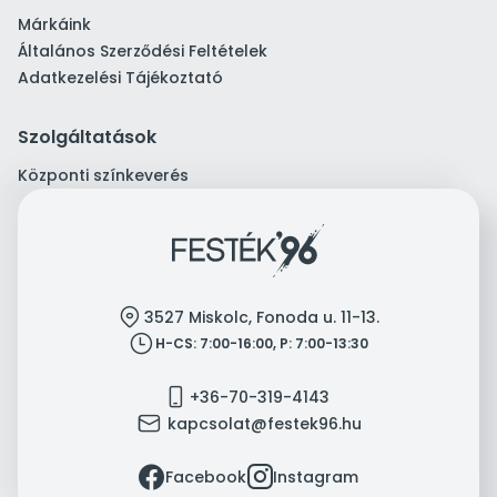
Márkáink
Általános Szerződési Feltételek
Adatkezelési Tájékoztató
Szolgáltatások
Központi színkeverés
location
3527 Miskolc, Fonoda u. 11-13.
clock
H-CS: 7:00-16:00, P: 7:00-13:30
mobile
+36-70-319-4143
mail
kapcsolat@festek96.hu
facebook
instagram
Facebook
Instagram